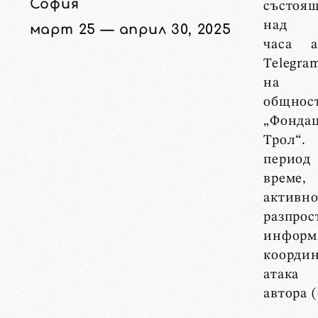
София
състоя
над 2
март 25 — април 30, 2025
часа 
Telegr
на о
общнос
„Фонда
Трол“
перио
време,
акти
разпрос
инфор
коорди
атака
автора (