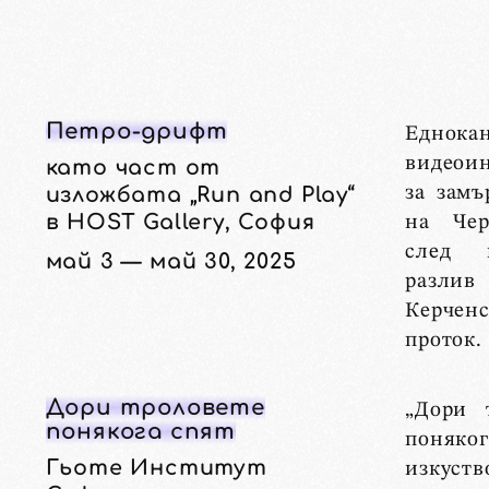
Петро-дрифт
Еднока
видеои
като част от
за замъ
изложбата „Run and Play“
в HOST Gallery, София
на Че
след 
май 3 — май 30, 2025
раз
Керчен
проток.
Дори троловете
„Дори 
понякога спят
поняког
Гьоте Институт
изкуств