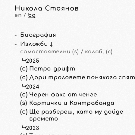
Никола Стоянов
en
/
bg
Биография
Изложби ↓
самостоятелни (s) / колаб. (c)
2025
(c)
Петро-дрифт
(c)
Дори троловете понякога спя
2024
(c)
Черен факс от ченге
(s)
Картички и Контрабанда
(c)
Ще разбереш, като му дойде
времето
2023