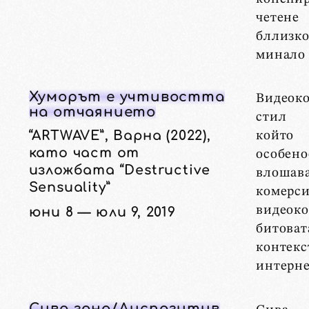
чете
бллизко
минало
Хуморът е учтивостта
Видео
на отчаянието
стил c
“ARTWAVE”, Варна (2022),
който 
като част от
особен
изложбата “Destructive
влошав
Sensuality”
комерс
видео
юни 8 — юли 9, 2019
битоват
контекс
интерне
Сива зона/Диспозитив