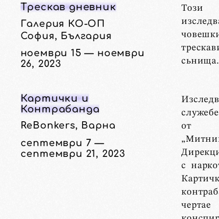
Трескав дневник
Този
изсле
Галерия КО-ОП
човешк
София, България
трескав
ноември 15 — ноември
сьнища
26, 2023
Картички и
Изслед
Контрабанда
служеб
ReBonkers, Варна
от А
„Митни
септември 7 —
Дирекц
септември 21, 2023
с нарко
Карт
контраб
черта
конспи