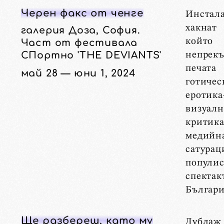
Черен факс от ченге
Инста
хакна
галерия Доза, София.
който
Част от фестивала
СПортно 'THE DEVIANTS'
непрекъ
печа
май 28 — юни 1, 2024
готичес
еротик
визуалн
крити
медийн
сатур
попули
спект
Българи
Ще разбереш, като му
Дубл