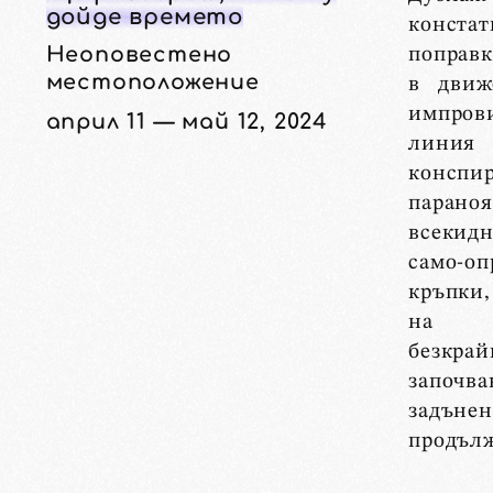
дойде времето
констат
Неоповестено
поправк
местоположение
в движ
импров
април 11 — май 12, 2024
лин
конспи
пара
всекидн
само-оп
кръпки
на ре
безкра
започ
задъне
продъл