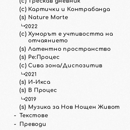
(c)
Трескав дневник
(c)
Картички и Контрабанда
(s)
Nature Morte
2022
(c)
Хуморът е учтивостта на
отчаянието
(s)
Латентно пространство
(s)
Ре:Процес
(c)
Сива зона/Диспозитив
2021
(s)
И-Икса
(s)
В Процес
2019
(s)
Музика за Нов Нощен Живот
Текстове
Преводи