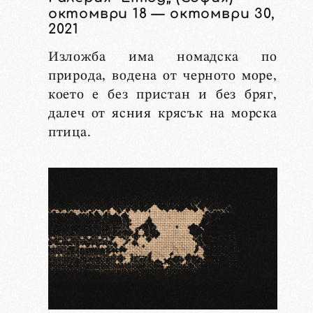
октомври 18 — октомври 30,
2021
Изложба има номадска по
природа, водена от черното море,
което е без пристан и без бряг,
далеч от ясния крясък на морска
птица.