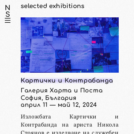
selected exhibitions
N
S
Картички и Контрабанда
Галерия Харта и Поста
София, България
април 11 — май 12, 2024
Изложбата Картички и
Контрабанда на ариста Никола
Стоянов е изледване на служебен