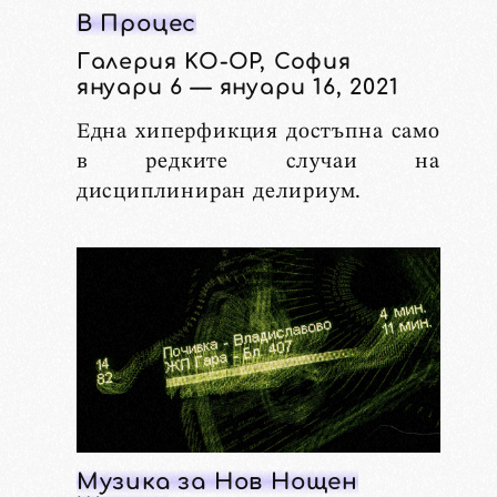
В Процес
Галерия KO-OP, София
януари 6 — януари 16, 2021
Една хиперфикция достъпна само
в редките случаи на
дисциплиниран делириум.
Музика за Нов Нощен