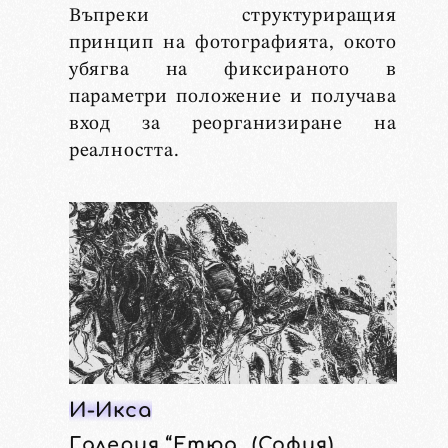
Въпреки структуриращия
принцип на фотографията, окото
убягва на фиксираното в
параметри положение и получава
вход за реорганизиране на
реалността.
И-Икса
Галерия “Етюд„ (София)