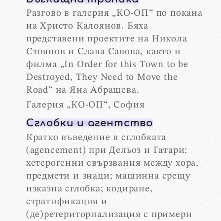
Разгово в галерия „КО-ОП“ по покана
на Христо Калоянов. Бяха
представени проектите на Никола
Стоянов и Слава Савова, както и
филма „In Order for this Town to be
Destroyed, They Need to Move the
Road“ на Яна Абрашева.
Галерия „КО-ОП“, София
Сглобки и агентство
Кратко въведение в сглобката
(agencement) при Дельоз и Гатари:
хетерогенни свързвания между хора,
предмети и знаци; машинна срещу
изказна сглобка; кодиране,
стратификация и
(де)ретериториализация с примери