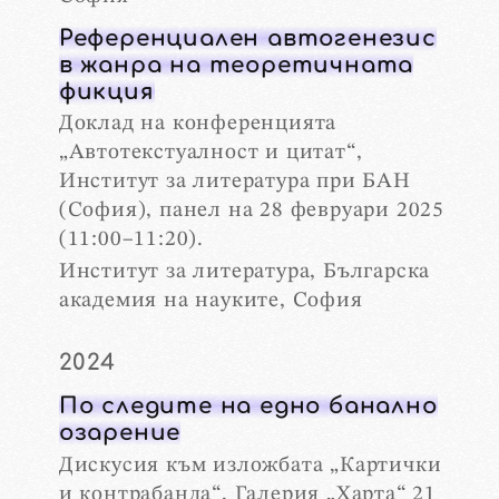
Референциален автогенезис
в жанра на теоретичната
фикция
Доклад на конференцията
„Автотекстуалност и цитат“,
Институт за литература при БАН
(София), панел на 28 февруари 2025
(11:00–11:20).
Институт за литература, Българска
академия на науките, София
2024
По следите на едно банално
озарение
Дискусия към изложбата „Картички
и контрабанда“, Галерия „Харта“ 21