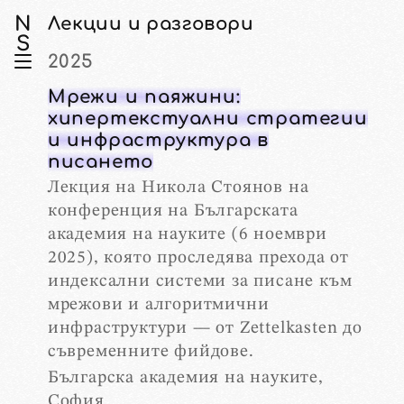
N
Лекции и разговори
S
2025
Мрежи и паяжини:
хипертекстуални стратегии
и инфраструктура в
писането
Лекция на Никола Стоянов на
конференция на Българската
академия на науките (6 ноември
2025), която проследява прехода от
индексални системи за писане към
мрежови и алгоритмични
инфраструктури — от Zettelkasten до
съвременните фийдове.
Българска академия на науките,
София